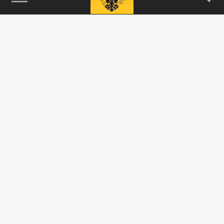
115093, г. Москва, переулок Партийный,
д.1, к.57, стр.3, эт.1, пом.I, ком.45