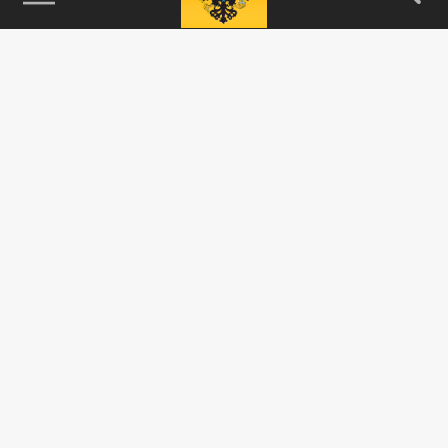
115093, г. Москва, переулок Партийный,
д.1, к.57, стр.3, эт.1, пом.I, ком.45