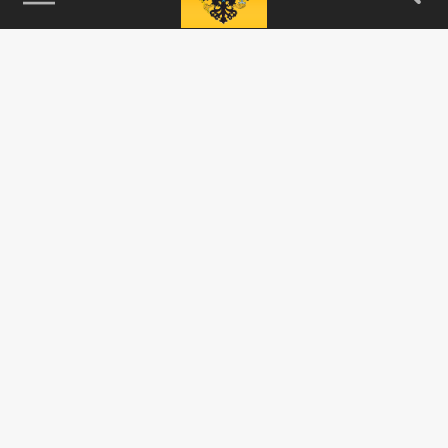
115093, г. Москва, переулок Партийный,
д.1, к.57, стр.3, эт.1, пом.I, ком.45