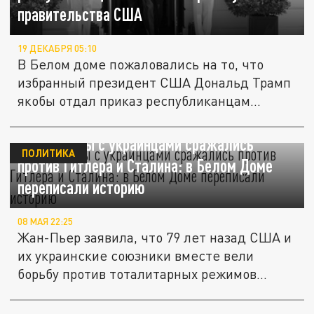
правительства США
19 ДЕКАБРЯ 05:10
В Белом доме пожаловались на то, что
избранный президент США Дональд Трамп
якобы отдал приказ республиканцам...
Американцы с украинцами сражались
ПОЛИТИКА
против Гитлера и Сталина: в Белом Доме
переписали историю
08 МАЯ 22:25
Жан-Пьер заявила, что 79 лет назад США и
их украинские союзники вместе вели
борьбу против тоталитарных режимов...