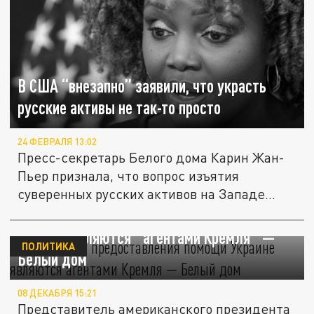
В США “внезапно” заявили, что украсть
русские активы не так-то просто
24 ФЕВРАЛЯ 13:02
Пресс-секретарь Белого дома Карин Жан-
Пьер признала, что вопрос изъятия
суверенных русских активов на Западе...
Противники предоставления помощи
Украине являются "агентами Кремля" —
ПОЛИТИКА
Белый дом
08 ДЕКАБРЯ 15:21
Представитель американского президента