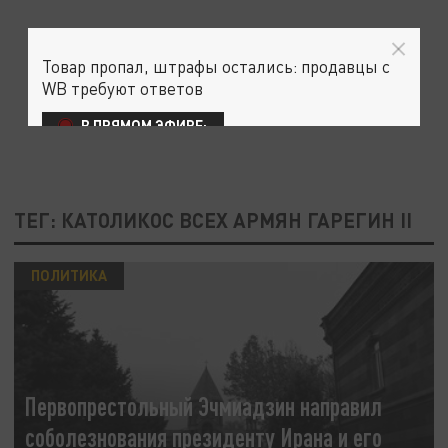
Товар пропал, штрафы остались: продавцы с
WB требуют ответов
В ПРЯМОМ ЭФИРЕ:
ТЕГ: КАТОЛИКОС ВСЕХ АРМЯН ГАРЕГИН II
ПОЛИТИКА
Первопрестольный Эчмиадзин направил
соболезнования президенту Ирана и его