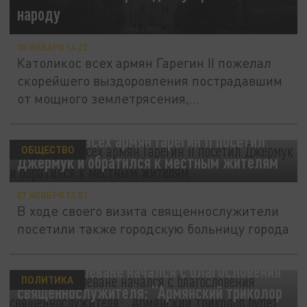
народу
30 ЯНВАРЯ 14:23
Католикос всех армян Гарегин II пожелал
скорейшего выздоровления пострадавшим
от мощного землетрясения,...
Католикос всех армян Гарегин II посетил
ОБЩЕСТВО
Джермук и обратился к местным жителям
07 НОЯБРЯ 13:51
В ходе своего визита священнослужители
посетили также городскую больницу города
Митинг в Ереване начался с благословения
ПОЛИТИКА
священнослужителя: “Армянский триколор