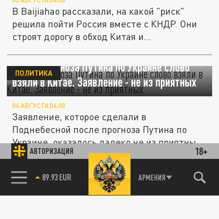
05 АВГУСТА 04:00
В Baijiahao рассказали, на какой "риск"
решила пойти Россия вместе с КНДР. Они
строят дорогу в обход Китая и...
После прогноза Путина по Украине слово
ПОЛИТИКА
взяли в Китае. Заявление - не из приятных
04 АВГУСТА 04:00
Заявление, которое сделали в
Поднебесной после прогноза Путина по
Украине, оказалось далеко не из приятных
18+
АВТОРИЗАЦИЯ
- в...
Почему Zeekr блокирует электрокары при
85.64 BRENT
АРМЕНИЯ
АВТО
выезде за пределы Китая
03 АВГУСТА 16:56