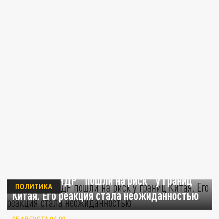
Россия и КНДР "пошли на риск" у границ
ПОЛИТИКА
Китая. Его реакция стала неожиданностью