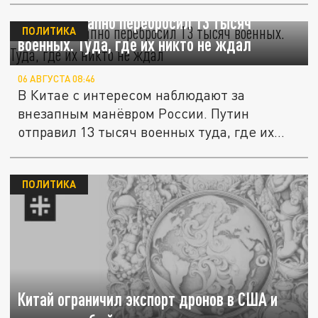
Путин внезапно перебросил 13 тысяч
ПОЛИТИКА
военных. Туда, где их никто не ждал
06 АВГУСТА 08:46
В Китае с интересом наблюдают за
внезапным манёвром России. Путин
отправил 13 тысяч военных туда, где их
никто...
ПОЛИТИКА
Китай ограничил экспорт дронов в США и