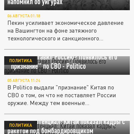
напомнил об уйгурах
06 АВГУСТА 01:18
Пекин усиливает экономическое давление
на Вашингтон на фоне затяжного
технологического и санкционного...
Китай подставил Россию? Появилось его
ПОЛИТИКА
"признание" по СВО - Politico
05 АВГУСТА 11:24
В Politico выдали "признание" Китая по
СВО о том, он что не поставляет России
оружие. Между тем военные...
Ядерный потенциал: Китай показал кадры с
ПОЛИТИКА
ракетой под бомбардировщиком