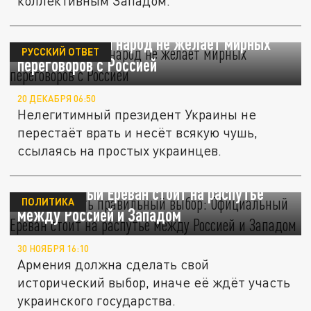
коллективным Западом.
Зеленский: мой народ не желает мирных
РУССКИЙ ОТВЕТ
переговоров с Россией
20 ДЕКАБРЯ 06:50
Нелегитимный президент Украины не
перестаёт врать и несёт всякую чушь,
ссылаясь на простых украинцев.
Пора сделать правильный выбор:
Официальный Ереван стоит на распутье
ПОЛИТИКА
между Россией и Западом
30 НОЯБРЯ 16:10
Армения должна сделать свой
исторический выбор, иначе её ждёт участь
украинского государства.