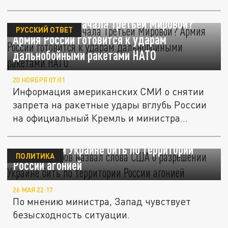
Названа дата начала Третьей Мировой?
РУССКИЙ ОТВЕТ
Армия России готовится к ударам
дальнобойными ракетами НАТО
20 НОЯБРЯ 07:01
Информация американских СМИ о снятии
запрета на ракетные удары вглубь России
на официальный Кремль и министра...
Сергей Лавров назвал слова США о
разрешении Украине бить по территории
ПОЛИТИКА
России агонией
26 МАЯ 22:17
По мнению министра, Запад чувствует
безысходность ситуации.