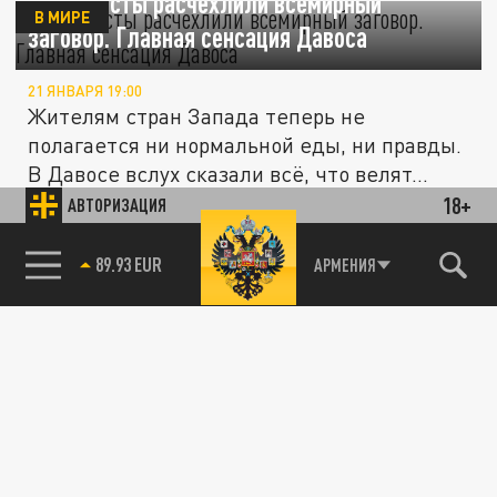
Глобалисты расчехлили всемирный
В МИРЕ
заговор. Главная сенсация Давоса
21 ЯНВАРЯ 19:00
Жителям стран Запада теперь не
полагается ни нормальной еды, ни правды.
В Давосе вслух сказали всё, что велят...
18+
АВТОРИЗАЦИЯ
Запад подталкивает Киев к переговорам.
ПОЛИТИКА
85.64 BRENT
АРМЕНИЯ
Чтобы разгромить Москву
04 ЯНВАРЯ 02:00
Ведущие западные СМИ как по команде
стали выдавать на-гора статьи, что
Украине пора пойти на переговоры с...
Россия – выигрывает. Десять наиболее
знаковых внешнеполитических событий
ПОЛИТИКА