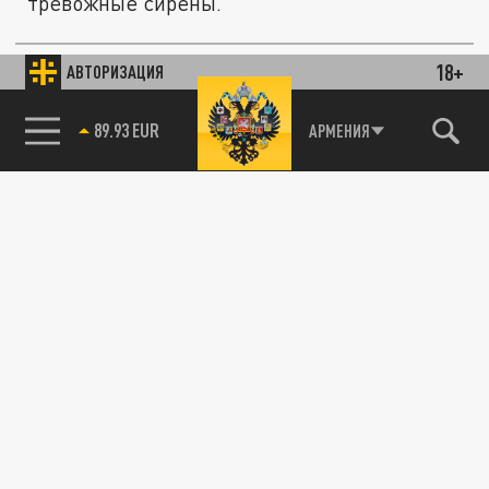
тревожные сирены.
18+
АВТОРИЗАЦИЯ
ПРОИСШЕСТВИЯ
85.64 BRENT
АРМЕНИЯ
Появилось видео с места ЧП в Краснодаре,
где БПЛА попал в жилой дом
11 ИЮНЯ 04:41
Обломки беспилотника попали в
многоквартирный дом в Центральном
районе Краснодара. В сети появилось
видео с...