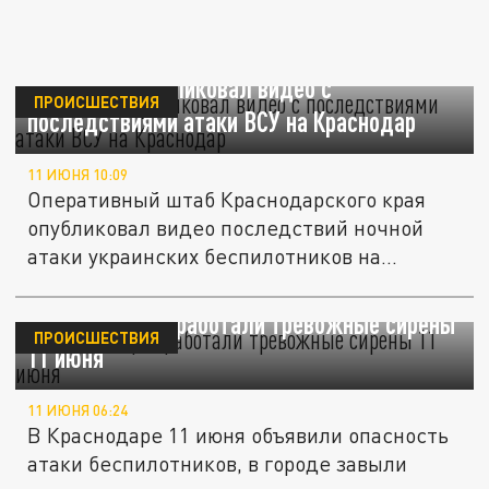
Оперштаб опубликовал видео с
ПРОИСШЕСТВИЯ
последствиями атаки ВСУ на Краснодар
11 ИЮНЯ 10:09
Оперативный штаб Краснодарского края
опубликовал видео последствий ночной
атаки украинских беспилотников на...
В Краснодаре сработали тревожные сирены
ПРОИСШЕСТВИЯ
11 июня
11 ИЮНЯ 06:24
В Краснодаре 11 июня объявили опасность
атаки беспилотников, в городе завыли