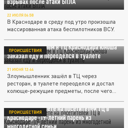
взрывах после атаки БПЛА
22 ИЮЛЯ 06:58
В Краснодаре в среду под утро произошла
массированная атака беспилотников ВСУ.
Перед нападением в ТЦ Краснодара юноша
ПРОИСШЕСТВИЯ
заказал еду и переоделся в туалете
21 ИЮНЯ 12:44
Злоумышленник зашёл в ТЦ через
ресторан, в туалете переоделся и достал
колюще-режущие предметы, после чего...
Напавший с мачете на посетителей ТЦ в
ПРОИСШЕСТВИЯ
Краснодаре -19-летний парень из
многодетной семьи