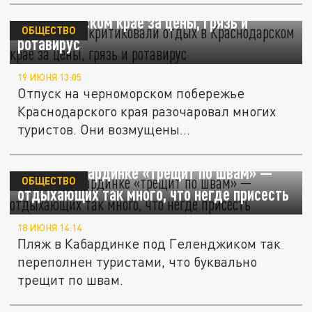
Туристы раскритиковали отдых в
Краснодарском крае за цены, грязь и
ОБЩЕСТВО
ротавирус
19 ИЮНЯ 13:05
Отпуск на черноморском побережье
Краснодарского края разочаровал многих
туристов. Они возмущены...
Пляж в Кабардинке «трещит по швам» —
ОБЩЕСТВО
отдыхающих так много, что негде присесть
18 ИЮНЯ 14:14
Пляж в Кабардинке под Геленджиком так
переполнен туристами, что буквально
трещит по швам.