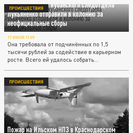
Экс-начальницу кубанского следотдела
ПРОИСШЕСТВИЯ
Лукьяненко отправили в колонию за
неофициальные сборы
17 ИЮНЯ 17:09
Она требовала от подчинённых по 1,5
тысячи рублей за содействие в карьерном
росте. Всего ей удалось собрать...
ПРОИСШЕСТВИЯ
Пожар на Ильском НПЗ в Краснодарском