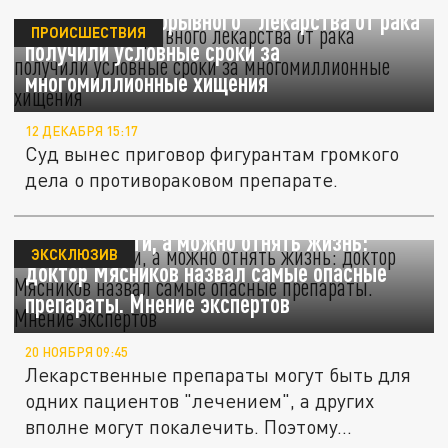
Создатели "прорывного" лекарства от рака
ПРОИСШЕСТВИЯ
получили условные сроки за
многомиллионные хищения
12 ДЕКАБРЯ 15:17
Суд вынес приговор фигурантам громкого
дела о противораковом препарате.
Можно спасти, а можно отнять жизнь:
ЭКСКЛЮЗИВ
доктор Мясников назвал самые опасные
препараты. Мнение экспертов
20 НОЯБРЯ 09:45
Лекарственные препараты могут быть для
одних пациентов "лечением", а других
вполне могут покалечить. Поэтому...