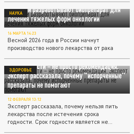
В России разработывают биопрепарат для
НАУКА
лечения тяжелых форм онкологии
16 МАРТА 14:23
Весной 2026 года в России начнут
производство нового лекарства от рака
Срок годности – не просто рекомендация.
ЗДОРОВЬЕ
Эксперт рассказала, почему "испорченные"
препараты не помогают
12 ФЕВРАЛЯ 13:12
Эксперт рассказала, почему нельзя пить
лекарства после истечения срока
годности. Срок годности является не...