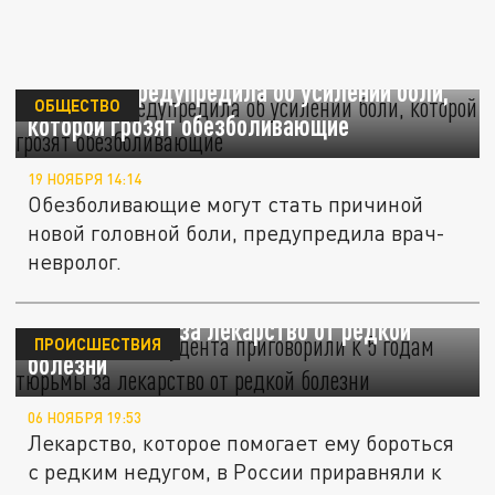
Невролог предупредила об усилении боли,
ОБЩЕСТВО
которой грозят обезболивающие
19 НОЯБРЯ 14:14
Обезболивающие могут стать причиной
новой головной боли, предупредила врач-
невролог.
В Хабаровске студента приговорили к 5
годам тюрьмы за лекарство от редкой
ПРОИСШЕСТВИЯ
болезни
06 НОЯБРЯ 19:53
Лекарство, которое помогает ему бороться
с редким недугом, в России приравняли к