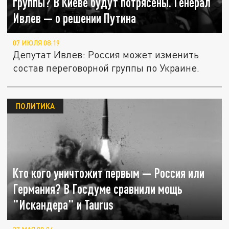
группы? В Киеве будут потрясены. Генерал
Ивлев — о решении Путина
07 ИЮЛЯ 08:19
Депутат Ивлев: Россия может изменить
состав переговорной группы по Украине.
ПОЛИТИКА
Кто кого уничтожит первым — Россия или
Германия? В Госдуме сравнили мощь
"Искандера" и Taurus