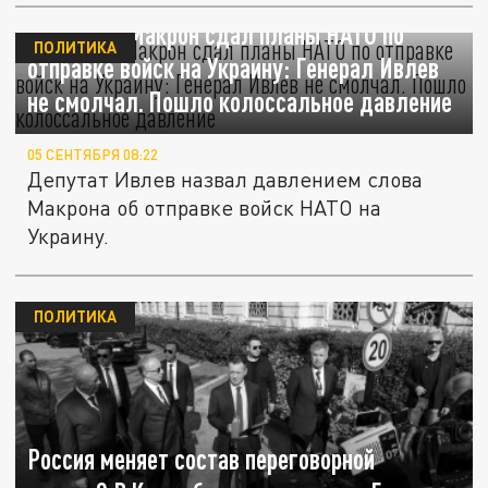
Внезапно. Макрон сдал планы НАТО по
ПОЛИТИКА
отправке войск на Украину: Генерал Ивлев
не смолчал. Пошло колоссальное давление
05 СЕНТЯБРЯ 08:22
Депутат Ивлев назвал давлением слова
Макрона об отправке войск НАТО на
Украину.
ПОЛИТИКА
Россия меняет состав переговорной