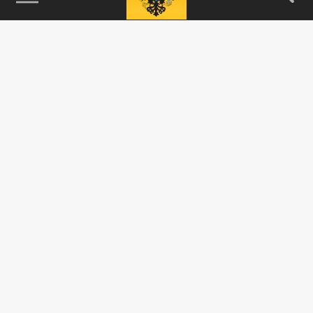
115093, г. Москва, переулок Партийный,
д.1, к.57, стр.3, эт.1, пом.I, ком.45