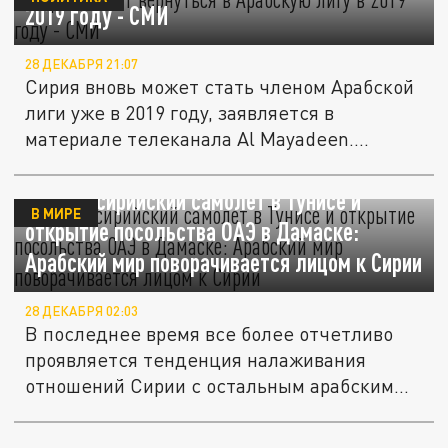
2019 году - СМИ
28 ДЕКАБРЯ 21:07
Сирия вновь может стать членом Арабской
лиги уже в 2019 году, заявляется в
материале телеканала Al Mayadeen....
Первый сирийский самолет в Тунисе и
В МИРЕ
открытие посольства ОАЭ в Дамаске:
Арабский мир поворачивается лицом к Сирии
28 ДЕКАБРЯ 02:03
В последнее время все более отчетливо
проявляется тенденция налаживания
отношений Сирии с остальным арабским...