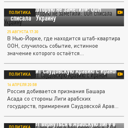
Сенсация, которую не заметили: ООН
ПОЛИТИКА
"списала" Украину
25 АВГУСТА 17:30
В Нью-Йорке, где находится штаб-квартира
ООН, случилось событие, истинное
значение которого остаётся...
Россия мирит Саудовскую Аравию с Ираном
ПОЛИТИКА
16 АПРЕЛЯ 20:58
Россия добивается признания Башара
Асада со стороны Лиги арабских
государств, примирения Саудовской Аравии
с...
Сирия может вернуться в Арабскую лигу в
ПОЛИТИКА