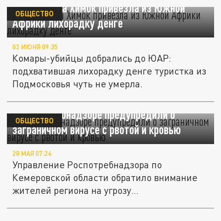
Жительница Химок привезла из Южной
ОБЩЕСТВО
Африки лихорадку денге
03 ИЮНЯ 09:35
Комары-убийцы добрались до ЮАР:
подхватившая лихорадку денге туристка из
Подмосковья чуть не умерла.
В Роспотребнадзоре предупредили о
ОБЩЕСТВО
заграничном вирусе с рвотой и кровью
28 МАЯ 07:24
Управление Роспотребнадзора по
Кемеровской области обратило внимание
жителей региона на угрозу
инфицирования...