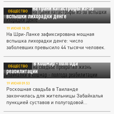
Шри-Ланка на грани катастрофы из-за
ОБЩЕСТВО
вспышки лихорадки денге
19 ИЮНЯ 18:35
На Шри-Ланке зафиксирована мощная
вспышка лихорадки денге: число
заболевших превысило 44 тысячи человек.
Укус комара на свадьбе превратил жизнь
забайкалки в кошмар - полгода
ОБЩЕСТВО
реабилитации
19 ИЮНЯ 09:53
Роскошная свадьба в Таиланде
закончилась для жительницы Забайкалья
пункцией суставов и полугодовой...