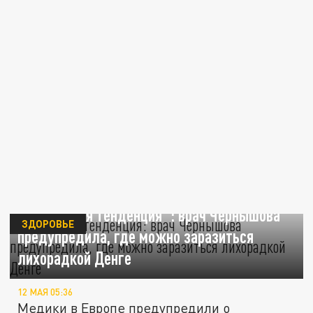
"Тревожная тенденция": врач Чернышова
ЗДОРОВЬЕ
предупредила, где можно заразиться
лихорадкой Денге
12 МАЯ 05:36
Медики в Европе предупредили о