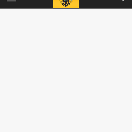
115093, г. Москва, переулок Партийный,
д.1, к.57, стр.3, эт.1, пом.I, ком.45