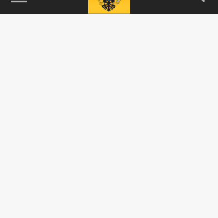
115093, г. Москва, переулок Партийный,
д.1, к.57, стр.3, эт.1, пом.I, ком.45