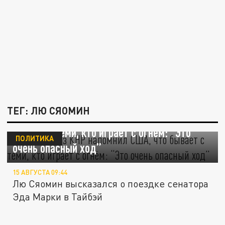
ТЕГ: ЛЮ СЯОМИН
Дипломат из КНР напомнил США, что
бывает с теми, кто играет с огнём: “Это
ПОЛИТИКА
очень опасный ход”
15 АВГУСТА 09:44
Лю Сяомин высказался о поездке сенатора
Эда Марки в Тайбэй