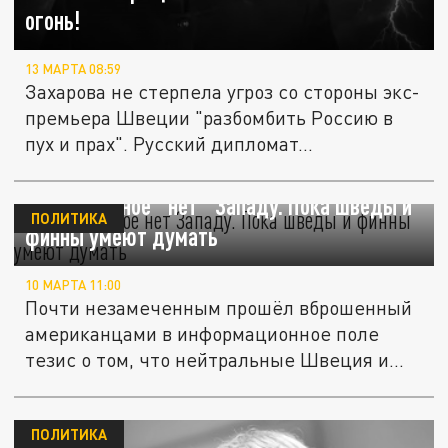
огонь!
13 МАРТА 08:59
Захарова не стерпела угроз со стороны экс-
премьера Швеции "разбомбить Россию в
пух и прах". Русский дипломат...
Незамеченное "нет" Западу. Пока шведы и
ПОЛИТИКА
финны умеют думать
10 МАРТА 11:00
Почти незамеченным прошёл вброшенный
американцами в информационное поле
тезис о том, что нейтральные Швеция и...
ПОЛИТИКА