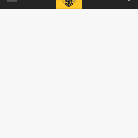
115093, г. Москва, переулок Партийный,
д.1, к.57, стр.3, эт.1, пом.I, ком.45