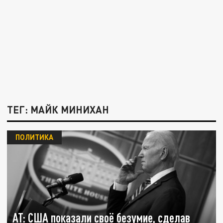
ТЕГ: МАЙК МИНИХАН
ПОЛИТИКА
AT: США показали своё безумие, сделав