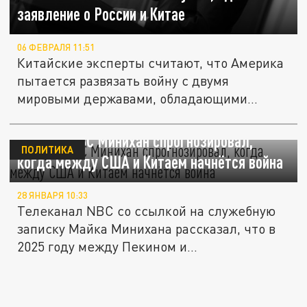
заявление о России и Китае
06 ФЕВРАЛЯ 11:51
Китайские эксперты считают, что Америка
пытается развязать войну с двумя
мировыми державами, обладающими...
Генерал ВВС Минихан спрогнозировал,
ПОЛИТИКА
когда между США и Китаем начнётся война
28 ЯНВАРЯ 10:33
Телеканал NBC со ссылкой на служебную
записку Майка Минихана рассказал, что в
2025 году между Пекином и...