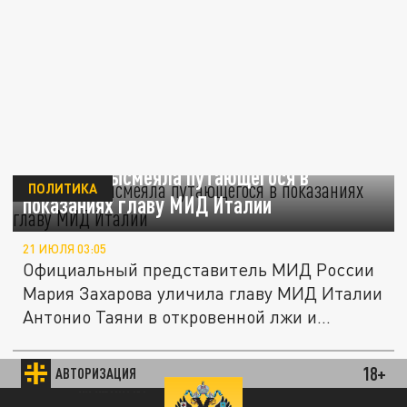
Захарова высмеяла путающегося в
ПОЛИТИКА
показаниях главу МИД Италии
21 ИЮЛЯ 03:05
Официальный представитель МИД России
Мария Захарова уличила главу МИД Италии
Антонио Таяни в откровенной лжи и...
Захарова посоветовала фон дер Ляйен «не
таскаться» в Киев после бегства в
18+
АВТОРИЗАЦИЯ
ПОЛИТИКА
бомбоубежище