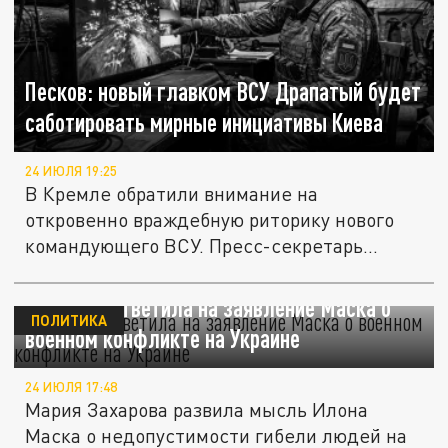
Песков: новый главком ВСУ Драпатый будет
саботировать мирные инициативы Киева
24 ИЮЛЯ 19:25
В Кремле обратили внимание на
откровенно враждебную риторику нового
командующего ВСУ. Пресс-секретарь...
Захарова ответила на заявление Маска о
ПОЛИТИКА
военном конфликте на Украине
24 ИЮЛЯ 17:48
Мария Захарова развила мысль Илона
Маска о недопустимости гибели людей на