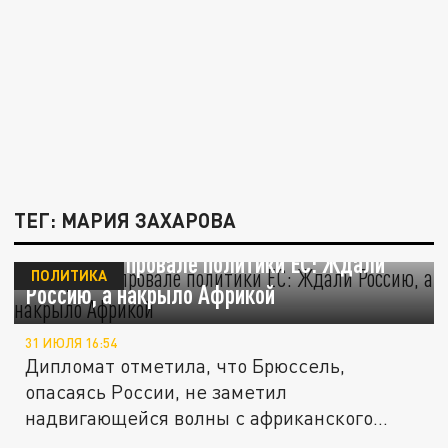
ТЕГ: МАРИЯ ЗАХАРОВА
Захарова о провале политики ЕС: Ждали
ПОЛИТИКА
Россию, а накрыло Африкой
31 ИЮЛЯ 16:54
Дипломат отметила, что Брюссель,
опасаясь России, не заметил
надвигающейся волны с африканского
континента.