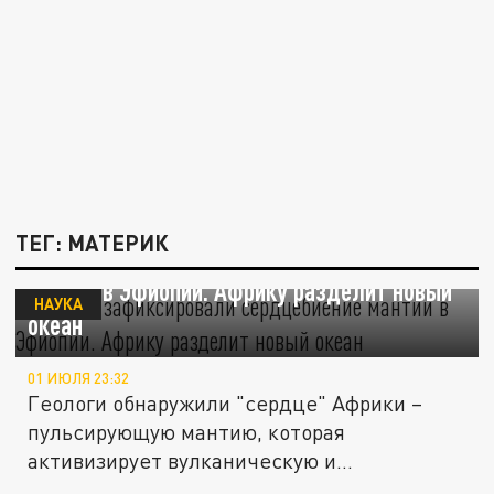
ТЕГ: МАТЕРИК
Геологи зафиксировали "сердцебиение"
мантии в Эфиопии. Африку разделит новый
НАУКА
океан
01 ИЮЛЯ 23:32
Геологи обнаружили "сердце" Африки –
пульсирующую мантию, которая
активизирует вулканическую и
сейсмическую...