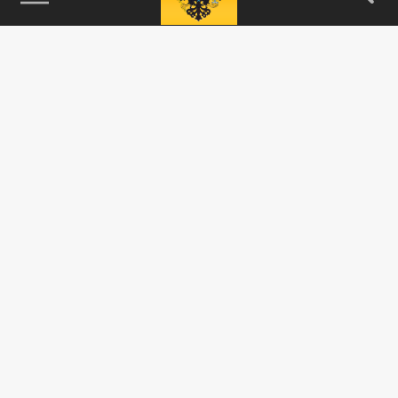
115093, г. Москва, переулок Партийный,
д.1, к.57, стр.3, эт.1, пом.I, ком.45