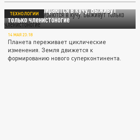
Материки собираются в кучу. Выживут
ТЕХНОЛОГИИ
только членистоногие
14 МАЯ 23:18
Планета переживает циклические
изменения. Земля движется к
формированию нового суперконтинента.