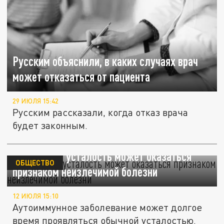
Русским объяснили, в каких случаях врач
может отказаться от пациента
29 ИЮЛЯ 15:42
Русским рассказали, когда отказ врача
будет законным.
Постоянная усталость может оказаться
ОБЩЕСТВО
признаком неизлечимой болезни
12 ИЮЛЯ 15:10
Аутоиммунное заболевание может долгое
время проявляться обычной усталостью.