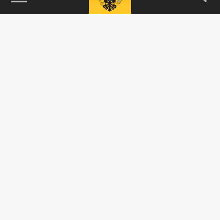
115093, г. Москва, переулок Партийный,
д.1, к.57, стр.3, эт.1, пом.I, ком.45