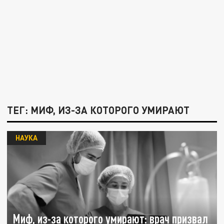
ТЕГ: МИФ, ИЗ-ЗА КОТОРОГО УМИРАЮТ
НАУКА
Миф, из-за которого умирают: врач призвал