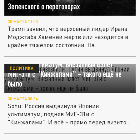
Зеленского о переговорах
30 МАРТА 11:00
Трамп заявил, что верховный лидер Ирана
Моджтаба Хаменеи мёртв или находится в
крайне тяжёлом состоянии. На...
Всё. Россию разозлили: Путин выдвинул
Японии ультиматум. Внезапный взлёт
ПОЛИТИКА
МиГ-31и с "Кинжалами" – такого ещё не
было
30 МАРТА 08:54
Sohu: Россия выдвинула Японии
ультиматум, подняв МиГ-31и с
"Кинжалами". И всё – прямо перед визитом
Путина в...
Угроза "Томагавков". Россия – под