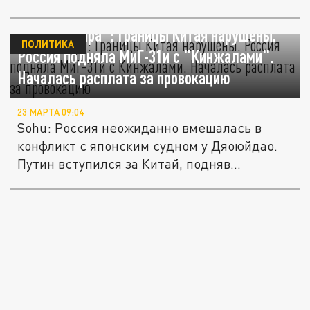
Пошла "жара": Границы Китая нарушены.
ПОЛИТИКА
Россия подняла МиГ-31и с "Кинжалами".
Началась расплата за провокацию
23 МАРТА 09:04
Sohu: Россия неожиданно вмешалась в
конфликт с японским судном у Дяоюйдао.
Путин вступился за Китай, подняв...