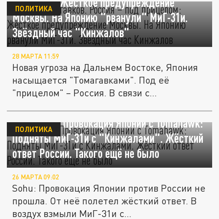
прицелом: Жёсткое предупреждение
ПОЛИТИКА
Москвы. На Японию "рванули" МиГ-31и.
Звёздный час "Кинжалов"
28 МАРТА 11:59
Новая угроза на Дальнем Востоке, Япония
насыщается "Томагавками". Под её
"прицелом" – Россия. В связи с...
Понеслась. Провокация Японии с Tomahawk:
ПОЛИТИКА
Подняты МиГ-31и с "Кинжалами". Жёсткий
ответ России. Такого ещё не было
26 МАРТА 09:02
Sohu: Провокация Японии против России не
прошла. От неё полетел жёсткий ответ. В
воздух взмыли МиГ-31и с...