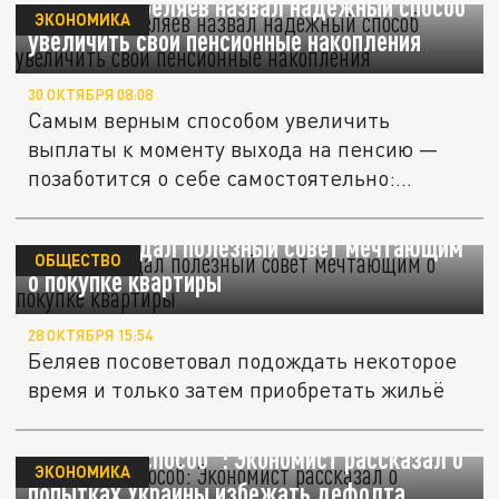
Экономист Беляев назвал надёжный способ
ЭКОНОМИКА
увеличить свои пенсионные накопления
30 ОКТЯБРЯ 08:08
Самым верным способом увеличить
выплаты к моменту выхода на пенсию —
позаботится о себе самостоятельно:...
Экономист дал полезный совет мечтающим
ОБЩЕСТВО
о покупке квартиры
28 ОКТЯБРЯ 15:54
Беляев посоветовал подождать некоторое
время и только затем приобретать жильё
"Странный способ": Экономист рассказал о
ЭКОНОМИКА
попытках Украины избежать дефолта