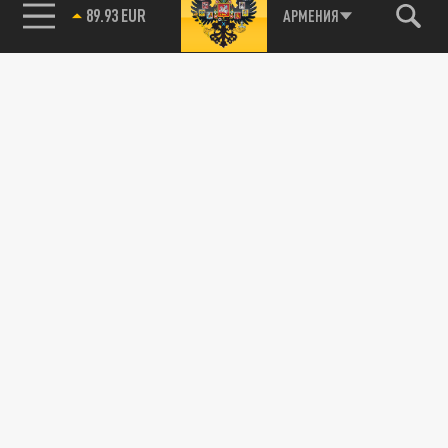
курса
89.93 EUR
АРМЕНИЯ
25 СЕНТЯБРЯ 18:17
Михаил Беляев подсказал, как лучше
использовать американскую валюту
ЭКОНОМИКА
Экономист Беляев посмеялся над планами
стран G7 ввести запрет на импорт русского
золота — есть нюанс
26 ИЮНЯ 17:41
Михаил Беляев рассказал, кто и для чего