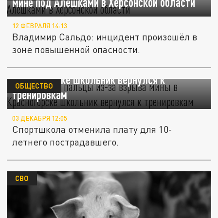
мине под Алёшками в Херсонской области
12 ФЕВРАЛЯ 14:13
Владимир Сальдо: инцидент произошёл в
зоне повышенной опасности.
Потерявший пальцы из-за взрыва мины в
Красногорске школьник вернулся к
ОБЩЕСТВО
тренировкам
03 ДЕКАБРЯ 12:05
Спортшкола отменила плату для 10-
летнего пострадавшего.
СВО