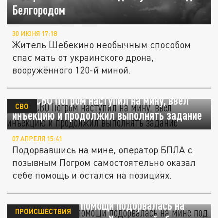
Белгородом
30 ИЮНЯ 17:18
Житель Шебекино необычным способом
спас мать от украинского дрона,
вооружённого 120-й миной.
Боец СВО Погром наступил на мину, ввел
СВО
инъекцию и продолжил выполнять задание
07 АПРЕЛЯ 15:41
Подорвавшись на мине, оператор БПЛА с
позывным Погром самостоятельно оказал
себе помощь и остался на позициях.
Машина скорой помощи подорвалась на
ПРОИСШЕСТВИЯ