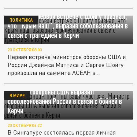
Пентагоне....
Мэттис на первой встрече с Шойгу признал,
ПОЛИТИКА
что "Крым наш", выразив соболезнования в
связи с трагедией в Керчи
20 ОКТЯБРЯ 08:00
Первая встреча министров обороны США и
России Джеймса Мэттиса и Сергея Шойгу
произошла на саммите АСЕАН в...
«Американцам понятны ваши чувства»:
Министр обороны США выразил
В МИРЕ
соболезнования России в связи с бойней в
Керчи
20 ОКТЯБРЯ 06:22
В Сингапуре состоялась первая личная