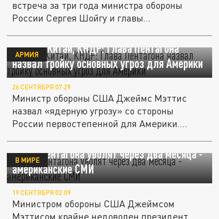
встреча за три года министра обороны
России Сергея Шойгу и главы...
Россия, Китай, КНДР: Глава Пентагона
АРМИЯ
назвал тройку основных угроз для Америки
26 СЕНТЯБРЯ 07:29
Министр обороны США Джеймс Мэттис
назвал «ядерную угрозу» со стороны
России первостепенной для Америки.
Вслед...
Главу Пентагона уволят через два месяца -
В МИРЕ
американские СМИ
19 СЕНТЯБРЯ 02:09
Министром обороны США Джеймсом
Мэттисом крайне недоволен президент