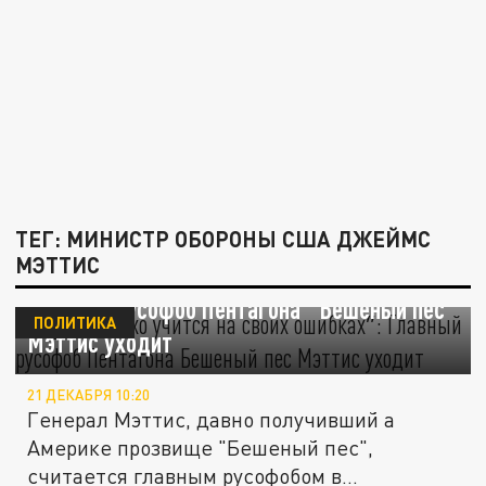
ТЕГ: МИНИСТР ОБОРОНЫ США ДЖЕЙМС
МЭТТИС
″Путин плохо учится на своих ошибках″:
Главный русофоб Пентагона "Бешеный пес"
ПОЛИТИКА
Мэттис уходит
21 ДЕКАБРЯ 10:20
Генерал Мэттис, давно получивший а
Америке прозвище "Бешеный пес",
считается главным русофобом в