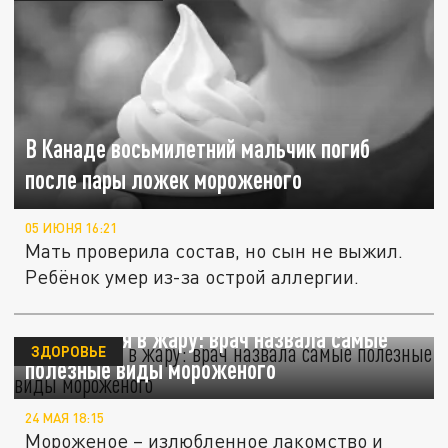
В Канаде восьмилетний мальчик погиб
после пары ложек мороженого
05 ИЮНЯ 16:21
Мать проверила состав, но сын не выжил.
Ребёнок умер из-за острой аллергии.
Охладиться в жару: врач назвала самые
ЗДОРОВЬЕ
полезные виды мороженого
24 МАЯ 18:15
Мороженое – излюбленное лакомство и