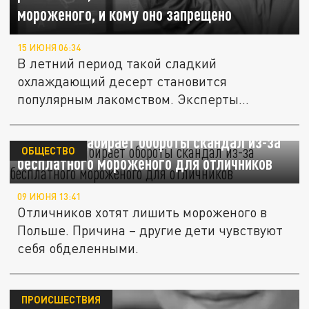
мороженого, и кому оно запрещено
15 ИЮНЯ 06:34
В летний период такой сладкий
охлаждающий десерт становится
популярным лакомством. Эксперты
раскрыли, сколько...
В Польше набирает обороты скандал из-за
ОБЩЕСТВО
бесплатного мороженого для отличников
09 ИЮНЯ 13:41
Отличников хотят лишить мороженого в
Польше. Причина – другие дети чувствуют
себя обделенными.
ПРОИСШЕСТВИЯ