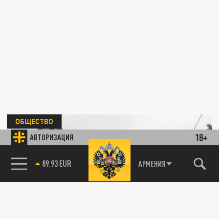
ОБЩЕСТВО
18+
АВТОРИЗАЦИЯ
85.64 BRENT
АРМЕНИЯ
Прокуратура: подрядчик похитил 66
миллионов рублей при капитальном ремонте
моста