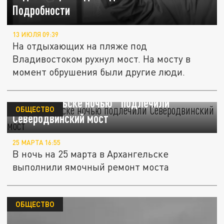
Подробности
13 ИЮЛЯ 09:39
На отдыхающих на пляже под
Владивостоком рухнул мост. На мосту в
момент обрушения были другие люди.
В Арахнгельске ночью "подлечили"
ОБЩЕСТВО
Северодвинский мост
25 МАРТА 16:55
В ночь на 25 марта в Архангельске
выполнили ямочный ремонт моста
ОБЩЕСТВО