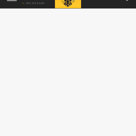
Шойгу и Ллойд Остин обсудили инцидент с
американским дроном над Черным...
ПОЛИТИКА
Эксперт объяснил, почему американский
дрон оказался вблизи Крыма
15 МАРТА 20:30
Военный специалист Василий Дандыкин
считает, что американский БПЛА MQ-9
вплотную приблизился к границам с...