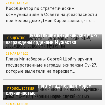
23 МАРТА 17:38
Координатор по стратегическим
коммуникациям в Совете нацбезопасности
при Белом доме Джон Кирби заявил, что...
Пилоты, перехватившие американский MQ-9,
ОБЩЕСТВО
награждены орденами Мужества
22 МАРТА 18:25
Глава Минобороны Сергей Шойгу вручил
государственные награды экипажам Су-27,
которые вылетели на перехват...
"Просто сдуло": военный аналитик назвал
крушение дрона MQ-9 над Чёрным морем
ПРОИСШЕСТВИЯ
случайностью
16 МАРТА 08:31