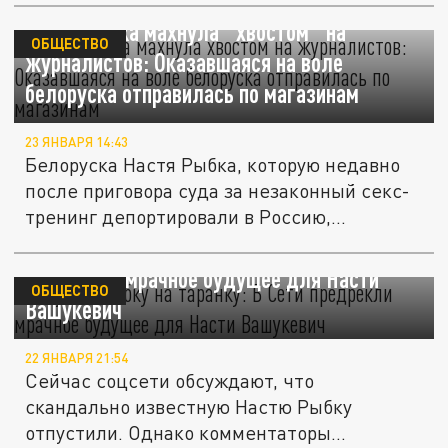
Настя Рыбка махнула "хвостом" на
ОБЩЕСТВО
журналистов: Оказавшаяся на воле
белоруска отправилась по магазинам
23 ЯНВАРЯ 14:43
Белоруска Настя Рыбка, которую недавно
после приговора суда за незаконный секс-
тренинг депортировали в Россию,...
"Засушат Рыбку на таранку": В Сети
предрекли мрачное будущее для Насти
ОБЩЕСТВО
Вашукевич
22 ЯНВАРЯ 21:54
Сейчас соцсети обсуждают, что
скандально известную Настю Рыбку
отпустили. Однако комментаторы