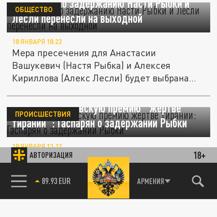
Слушание по задержанию Насти Рыбки и
ОБЩЕСТВО
Лесли перенесли на выходной
18 ЯНВАРЯ 18:22
Мера пресечения для Анастасии
Вашукевич (Настя Рыбка) и Алексея
Кириллова (Алекс Лесли) будет выбрана...
Вручить Сахаровскую премию "жертве
ПРОИСШЕСТВИЯ
тирании": Гаспарян о задержании Рыбки
18 ЯНВАРЯ 13:12
18+
АВТОРИЗАЦИЯ
Как пошутил публицист Армен Гаспарян,
задержанной в Москве "жертве тирании"
85.64 BRENT
АРМЕНИЯ
Насте Рыбке нужно вручить...
"Не хочу никуда ехать": Опубликовано
видео драки Рыбки с полицейскими в