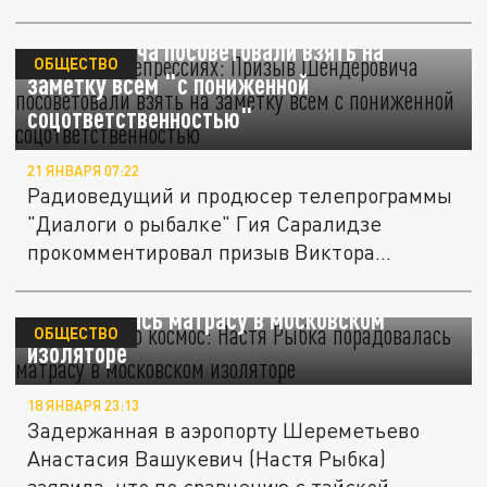
предрекают, что...
"Кричите о репрессиях": Призыв
Шендеровича посоветовали взять на
ОБЩЕСТВО
заметку всем "с пониженной
соцответственностью"
21 ЯНВАРЯ 07:22
Радиоведущий и продюсер телепрограммы
"Диалоги о рыбалке" Гия Саралидзе
прокомментировал призыв Виктора...
"Здесь просто космос": Настя Рыбка
порадовалась матрасу в московском
ОБЩЕСТВО
изоляторе
18 ЯНВАРЯ 23:13
Задержанная в аэропорту Шереметьево
Анастасия Вашукевич (Настя Рыбка)
заявила, что по сравнению с тайской...