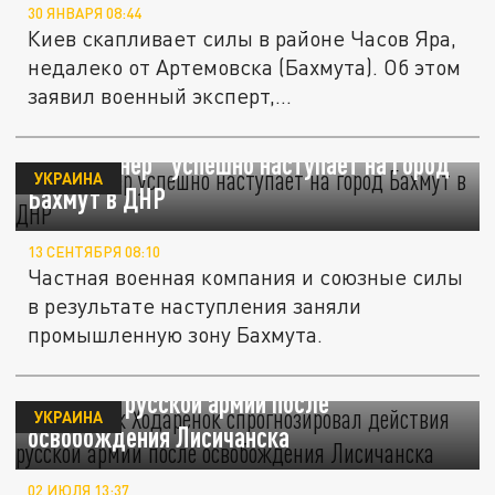
30 ЯНВАРЯ 08:44
Киев скапливает силы в районе Часов Яра,
недалеко от Артемовска (Бахмута). Об этом
заявил военный эксперт,...
ЧВК "Вагнер" успешно наступает на город
УКРАИНА
Бахмут в ДНР
13 СЕНТЯБРЯ 08:10
Частная военная компания и союзные силы
в результате наступления заняли
промышленную зону Бахмута.
Полковник Ходарёнок спрогнозировал
действия русской армии после
УКРАИНА
освобождения Лисичанска
02 ИЮЛЯ 13:37