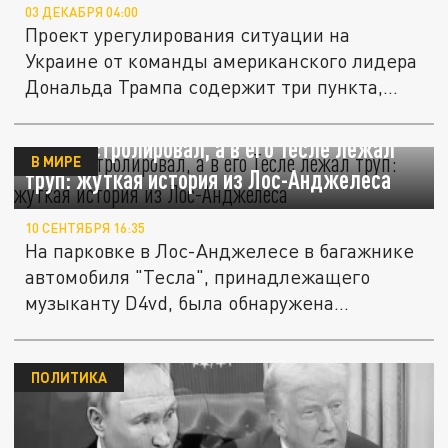
03 ДЕКАБРЯ 04:00
Проект урегулирования ситуации на
Украине от команды американского лидера
Дональда Трампа содержит три пункта,...
D4vd гастролировал, а в его Тесле лежал
В МИРЕ
труп: жуткая история из Лос-Анджелеса
10 СЕНТЯБРЯ 16:35
На парковке в Лос-Анджелесе в багажнике
автомобиля "Тесла", принадлежащего
музыканту D4vd, была обнаружена...
ПОЛИТИКА