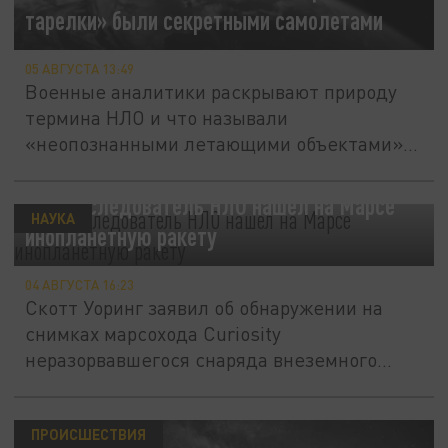
тарелки» были секретными самолетами
05 АВГУСТА 13:49
Военные аналитики раскрывают природу
термина НЛО и что называли
«неопознанными летающими объектами» в
период...
DM: Исследователь НЛО нашел на Марсе
НАУКА
инопланетную ракету
04 АВГУСТА 16:23
Скотт Уоринг заявил об обнаружении на
снимках марсохода Curiosity
неразорвавшегося снаряда внеземного...
ПРОИСШЕСТВИЯ