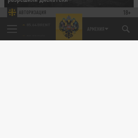
18+
АВТОРИЗАЦИЯ
25 МАРТА 10:32
Через месяц после начала специальной
85.64 BRENT
операции на Украине, в разгар боевых
АРМЕНИЯ
действий глава 75-го региона и...
ОБЩЕСТВО
В Ростове ночным клубам грозят запретом
за призывы к концертам
16 ФЕВРАЛЯ 09:55