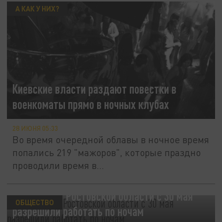
А КАК У НИХ?
Киевские власти раздают повестки в
военкоматы прямо в ночных клубах
28 ИЮНЯ 05:33
Во время очередной облавы в ночное время
попались 219 "мажоров", которые праздно
проводили время в...
Общепиту в Ростовской области с 30 мая
ОБЩЕСТВО
разрешили работать по ночам