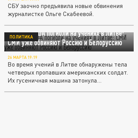
СБУ заочно предъявила новые обвинения
журналистке Ольге Скабеевой.
Военные США погибли на учениях в Литве:
ПОЛИТИКА
СМИ уже обвиняют Россию и Белоруссию
26 МАРТА 19:19
Во время учений в Литве обнаружены тела
четверых пропавших американских солдат.
Их гусеничная машина затонула...