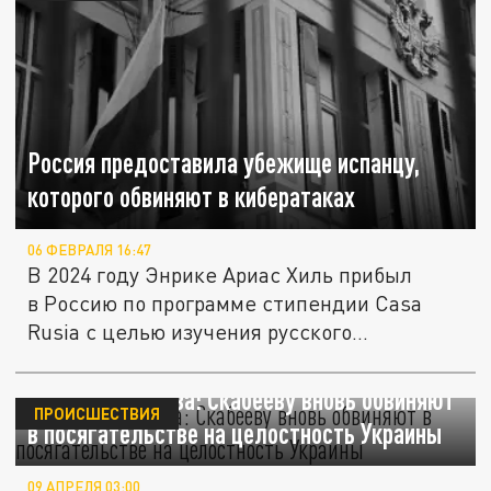
Россия предоставила убежище испанцу,
которого обвиняют в кибератаках
06 ФЕВРАЛЯ 16:47
В 2024 году Энрике Ариас Хиль прибыл
в Россию по программе стипендии Casa
Rusia с целью изучения русского...
Не опять, а снова: Скабееву вновь обвиняют
ПРОИСШЕСТВИЯ
в посягательстве на целостность Украины
09 АПРЕЛЯ 03:00