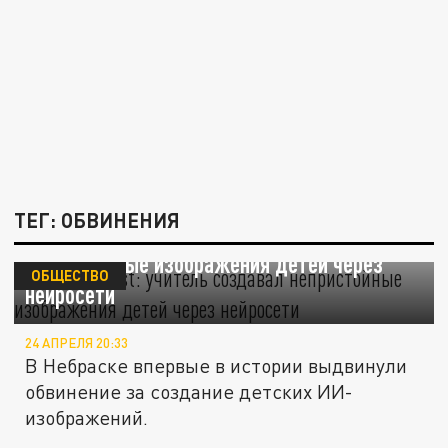
ТЕГ: ОБВИНЕНИЯ
New York Post: учитель создавал
непристойные изображения детей через
ОБЩЕСТВО
нейросети
24 АПРЕЛЯ 20:33
В Небраске впервые в истории выдвинули
обвинение за создание детских ИИ-
изображений.