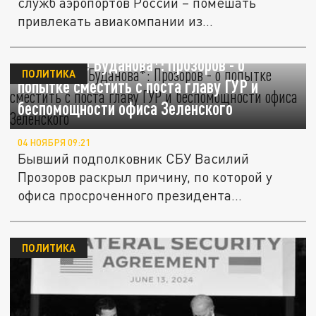
служб аэропортов России – помешать
привлекать авиакомпании из...
Увольнение Буданова*: Прозоров - о
ПОЛИТИКА
попытке сместить с поста главу ГУР и
беспомощности офиса Зеленского
04 НОЯБРЯ 09:21
Бывший подполковник СБУ Василий
Прозоров раскрыл причину, по которой у
офиса просроченного президента...
ПОЛИТИКА