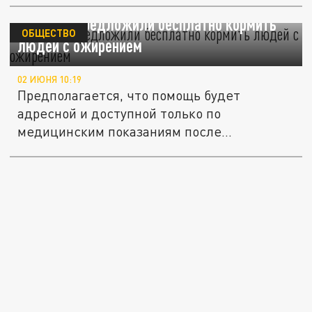
В России предложили бесплатно кормить
ОБЩЕСТВО
людей с ожирением
02 ИЮНЯ 10:19
Предполагается, что помощь будет
адресной и доступной только по
медицинским показаниям после
назначения врача.