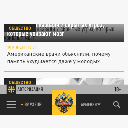
Кардиологи назвали 7 скрытых угроз,
ОБЩЕСТВО
которые убивают мозг
30 АПРЕЛЯ 16:51
Американские врачи объяснили, почему
память ухудшается даже у молодых.
ОБЩЕСТВО
18+
АВТОРИЗАЦИЯ
85.64 BRENT
АРМЕНИЯ