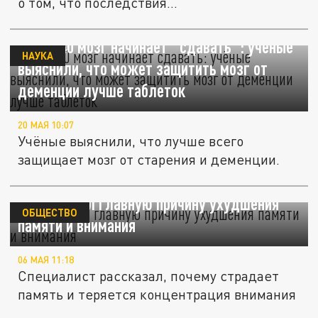
о том, что последствия...
После 40 мозг начинает "сдавать": учёные
НАУКА
выяснили, что может защитить мозг от
деменции лучше таблеток
20 МАЯ 10:07
Учёные выяснили, что лучше всего
защищает мозг от старения и деменции.
Врач назвал главную причину ухудшения
ОБЩЕСТВО
памяти и внимания
06 МАЯ 11:18
Специалист рассказал, почему страдает
память и теряется концентрация внимания