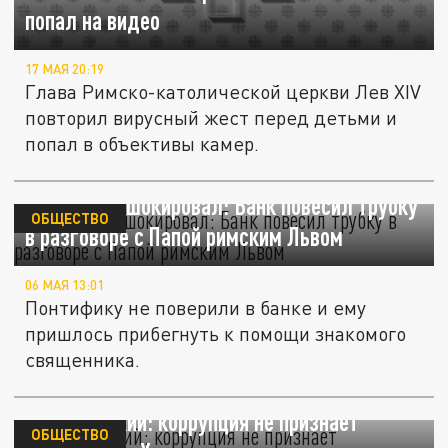
попал на видео
17 МАЯ 20:19
Глава Римско-католической церкви Лев XIV
повторил вирусный жест перед детьми и
попал в объективы камер.
Священник шокировал: Банк повесил трубку
ОБЩЕСТВО
в разговоре с Папой римским Львом
06 МАЯ 13:01
Понтифику не поверили в банке и ему
пришлось прибегнуть к помощи знакомого
священника.
Папа Римский: коррупция не признает
ОБЩЕСТВО