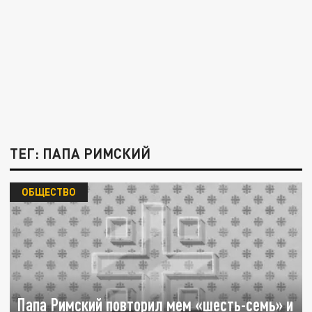
ТЕГ: ПАПА РИМСКИЙ
ОБЩЕСТВО
Папа Римский повторил мем «шесть-семь» и