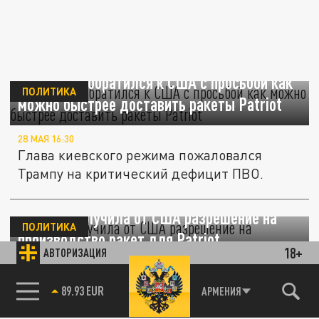
Зеленский обратился к США с просьбой как
ПОЛИТИКА
можно быстрее доставить ракеты Patriot
28 МАЯ 16:30
Глава киевского режима пожаловался
Трампу на критический дефицит ПВО.
Польша получила от США разрешение на
ПОЛИТИКА
производство ракет для Patriot
18+
АВТОРИЗАЦИЯ
26 МАЯ 23:29
Производство ракет будет осуществляться
85.64 BRENT
АРМЕНИЯ
предприятиями оборонной