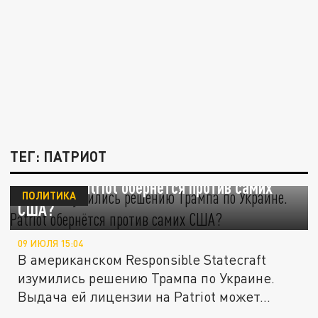
ТЕГ: ПАТРИОТ
В СМИ изумились решению Трампа по
Украине. Patriot обернётся против самих
ПОЛИТИКА
США?
09 ИЮЛЯ 15:04
В американском Responsible Statecraft
изумились решению Трампа по Украине.
Выдача ей лицензии на Patriot может...