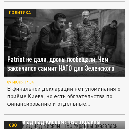
ПОЛИТИКА
Patriot не дали, дроны пообещали: Чем
закончился саммит НАТО для Зеленского
09 ИЮЛЯ 14:34
В финальной декларации нет упоминания о
приёме Киева, но есть обязательства по
финансированию и отдельные...
Ночной ад над Киевом: ПВО Украины
СВО