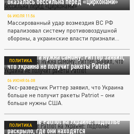
оказалась бессильна перед «Цирконами»
06 ИЮЛЯ 11:56
Массированный удар возмездия ВС РФ
парализовал систему противовоздушной
обороны, а украинские власти признали...
Такая ракета нужна самому: Риттер заявил,
ПОЛИТИКА
что Украина не получит ракеты Patriot
06 ИЮНЯ 06:08
Экс-разведчик Риттер заявил, что Украина
больше не получит ракеты Patriot – они
больше нужны США.
Дефицитные Patriot на Украине: подполье
ПОЛИТИКА
раскрыло, где они находятся