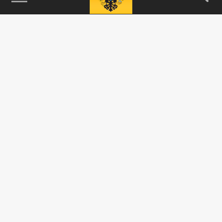
115093, г. Москва, переулок Партийный,
д.1, к.57, стр.3, эт.1, пом.I, ком.45