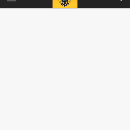
115093, г. Москва, переулок Партийный,
д.1, к.57, стр.3, эт.1, пом.I, ком.45