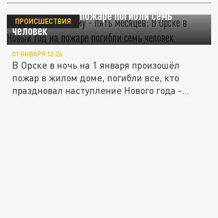
Самому младшему - пять месяцев: В Орске
в Новый год на пожаре погибли семь
ПРОИСШЕСТВИЯ
человек
01 ЯНВАРЯ 12:26
В Орске в ночь на 1 января произошёл
пожар в жилом доме, погибли все, кто
праздновал наступление Нового года -...