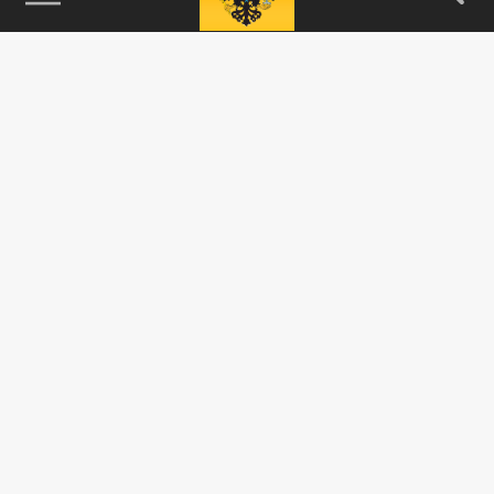
115093, г. Москва, переулок Партийный,
д.1, к.57, стр.3, эт.1, пом.I, ком.45