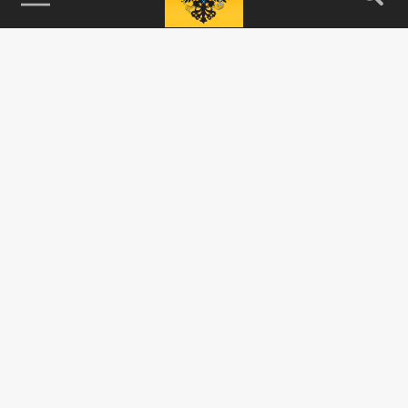
115093, г. Москва, переулок Партийный,
д.1, к.57, стр.3, эт.1, пом.I, ком.45