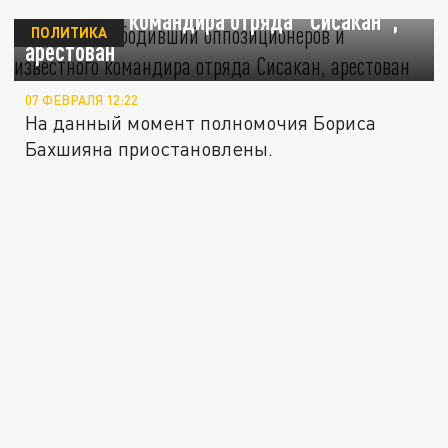
известного командира отряда "Сисакан",
ПОЛИТИКА
арестован
07 ФЕВРАЛЯ 12:22
На данный момент полномочия Бориса
Бахшияна приостановлены.