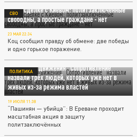
Коц о сделке с Киевом: политзаключенные
СВО
свободны, а простые граждане - нет
23 МАЯ 22:34
Коц сообщил правду об обмене: две победы
и одно горькое поражение.
Активисты движения “Сопротивление”
ПОЛИТИКА
назвали трёх людей, которых уже нет в
живых из-за режима властей
19 ИЮЛЯ 11:38
“Пашинян — убийца”: В Ереване проходит
масштабная акция в защиту
политзаключённых
Судья, освободивший оппозиционеров и