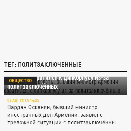
ТЕГ: ПОЛИТЗАКЛЮЧЕННЫЕ
Время действовать: бывший министр
Армении обратился к дипкорпусу из-за
ОБЩЕСТВО
политзаключённых
06 АВГУСТА 14:25
Вардан Осканян, бывший министр
иностранных дел Армении, заявил о
тревожной ситуации с политзаключёнными
в...