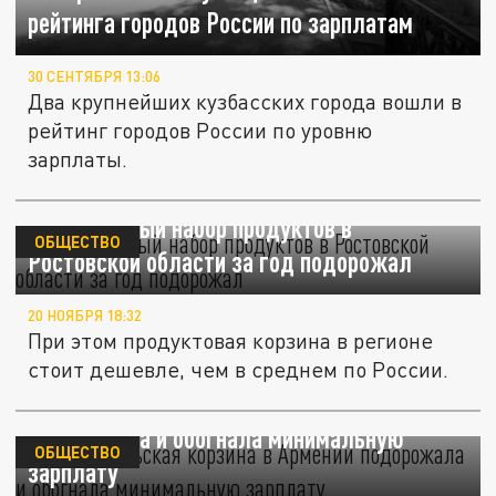
рейтинга городов России по зарплатам
30 СЕНТЯБРЯ 13:06
Два крупнейших кузбасских города вошли в
рейтинг городов России по уровню
зарплаты.
Минимальный набор продуктов в
ОБЩЕСТВО
Ростовской области за год подорожал
20 НОЯБРЯ 18:32
При этом продуктовая корзина в регионе
стоит дешевле, чем в среднем по России.
Потребительская корзина в Армении
подорожала и обогнала минимальную
ОБЩЕСТВО
зарплату