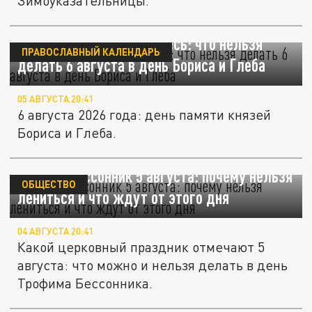
Зимоуказательницы.
Не ссорьтесь и не ленитесь: что нельзя
ПРАВОСЛАВНЫЙ КАЛЕНДАРЬ
делать 6 августа в день Бориса и Глеба
05 АВГУСТА 20:41
6 августа 2026 года: день памяти князей
Бориса и Глеба.
Трофим Бессонник 5 августа: почему нельзя
ОБЩЕСТВО
лениться и что ждут от этого дня
04 АВГУСТА 20:41
Какой церковный праздник отмечают 5
августа: что можно и нельзя делать в день
Трофима Бессонника.