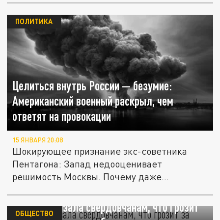
ПОЛИТИКА
Целиться внутрь России — безумие:
Американский военный раскрыл, чем
ответят на провокации
15 ЯНВАРЯ 20:08
Шокирующее признание экс-советника
Пентагона: Запад недооценивает
решимость Москвы. Почему даже
неядерная...
ФСБ рассказала свердовчанам, что грозит
ОБЩЕСТВО