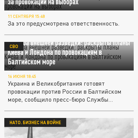
за провокации на выборах
11 СЕНТЯБРЯ 15:48
За это предусмотрена ответственность.
Служба внешней разведки: раскрыты планы
СВО
Киева и Лондона по провокациям в
Балтийском море
16 ИЮНЯ 18:45
Украина и Великобритания готовят
провокации против России в Балтийском
море, сообщило пресс-бюро Службы...
НАТО. БИЗНЕС НА ВОЙНЕ