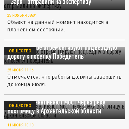
"Заря" отправили на экспертизу
25 НОЯБРЯ 08:01
Объект на данный момент находится в
плачевном состоянии.
В Краснодаре отремонтируют подъездную
ОБЩЕСТВО
дорогу к поселку Победитель
25 ИЮНЯ 11:16
Отмечается, что работы должны завершить
до конца июля.
Как восстанавливают мост через реку
ОБЩЕСТВО
Вохтомицу в Архангельской области
11 ИЮНЯ 10:10