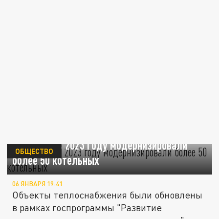
На Кубани в 2023 году модернизировали
ОБЩЕСТВО
более 50 котельных
06 ЯНВАРЯ 19:41
Объекты теплоснабжения были обновлены
в рамках госпрограммы "Развитие