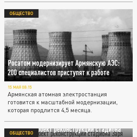
ОБЩЕСТВО
Росатом модернизирует Армянскую АЭС:
200 специалистов приступят к работе
15 МАЯ 08:15
Армянская атомная электростанция
готовится к масштабной модернизации,
которая продлится 4,5 месяца.
В Самаре проект реконструкции стадиона
ОБЩЕСТВО