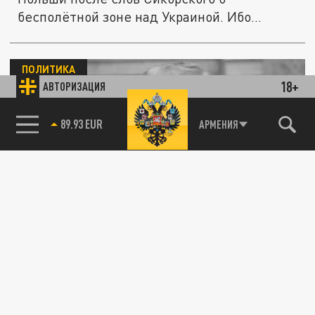
бесполётной зоне над Украиной. Ибо
отдельные...
ПОЛИТИКА
18+
АВТОРИЗАЦИЯ
85.64 BRENT
АРМЕНИЯ
Инцидент с БПЛА над Польшей — ошибка?
Трамп сказал своё слово. Сикорского из-за
несогласия "затрясло"
12 СЕНТЯБРЯ 12:29
Глава МИД Польши не согласен, что
инцидент с БПЛА был ошибкой. Сикорского
"затрясло". Он не поддержал мнение...