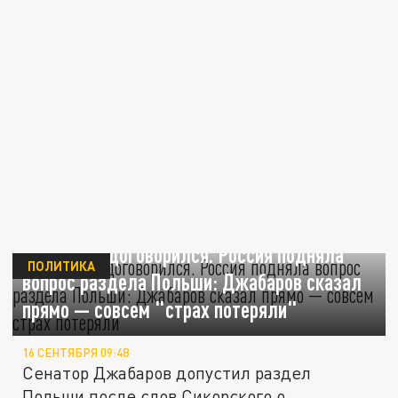
Сикорский договорился. Россия подняла
ПОЛИТИКА
вопрос раздела Польши: Джабаров сказал
прямо — совсем "страх потеряли"
16 СЕНТЯБРЯ 09:48
Сенатор Джабаров допустил раздел
Польши после слов Сикорского о