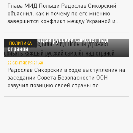
Глава МИД Польши Радослав Сикорский
объяснил, как и почему по его мнению
завершится конфликт между Украиной и...
Вас предупредили: МИД Польши угрожает
сбивать каждый русский самолёт над
ПОЛИТИКА
страной
22 СЕНТЯБРЯ 21:40
Радослав Сикорский в ходе выступления на
заседании Совета Безопасности ООН
озвучил позицию своей страны по...