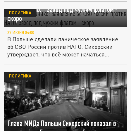
Польша в панике: Заявление об СВО России
против НАТО. "Заход под чужим флагом -
ПОЛИТИКА
скоро"
27 ИЮНЯ 04:00
В Польше сделали паническое заявление
об СВО России против НАТО. Сикорский
утверждает, что всё может начаться...
ПОЛИТИКА
Глава МИДа Польши Сикорский показал в